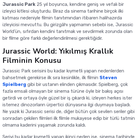
Jurassic Park
25 yıl boyunca, kendine geniş ve vefalı bir
izleyici kitlesi oluşturdu. Biraz da sinema tarihine birçok ilki
katması nedeniyle filmin tanıtımından itibaren halihazırda
izleyicisi mevcuttu. Bu girizgâhı yapmamın sebebi ise, Jurassic
World’ün, sıfırdan kendini tanıtmak ve sevdirmek zorunda olan
bir filme göre farklı değerlendirilmesi gerektiğidir.
Jurassic World: Yıkılmış Krallık
Filminin Konusu
Jurassic Park serisini bu kadar kıymetli yapan nedenlerden
bahsetmek gerekirse ilk sıra kesinlikle, ilk filmin
Steven
Spielberg
gibi bir ustanın elinden çıkmasıdır. Spielberg, çok
fazla emsali olmayan bir sinema türüne öyle bir bakış açısı
getirdi ve ortaya öyle güzel bir iş çıkardı ki, izleyen herkes ister
istemez dinozorların ürpertici dünyasına ilgi duymaya başladı.
Ne yazık ki Jurassic serisi de, diğer bütün çok sevilen seriler gibi
sonradan çekilen filmleri ilk filmle mukayese edip bir türlü tatmin
olmama kaderini yaşamak zorunda kaldı.
Seriyi bu kadar kıymetli yapan ikinci neden ise, sinema tarihinde