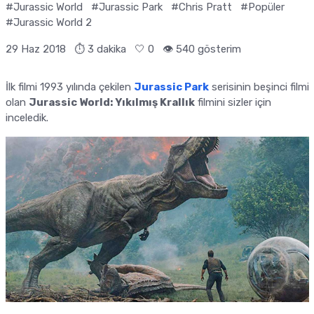
#Jurassic World
#Jurassic Park
#Chris Pratt
#Popüler
#Jurassic World 2
29 Haz 2018
⏱ 3 dakika
🤍
0
👁️ 540 gösterim
İlk filmi 1993 yılında çekilen
Jurassic Park
serisinin beşinci filmi
olan
Jurassic World: Yıkılmış Krallık
filmini sizler için
inceledik.