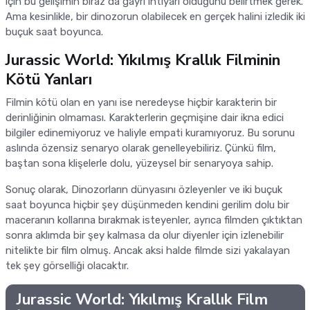
için bu gelişimin biraz da gayri ihtiyari olduğunu belirtmek gerek.
Ama kesinlikle, bir dinozorun olabilecek en gerçek halini izledik iki
buçuk saat boyunca.
Jurassic World: Yıkılmış Krallık Filminin
Kötü Yanları
Filmin kötü olan en yanı ise neredeyse hiçbir karakterin bir
derinliğinin olmaması. Karakterlerin geçmişine dair ikna edici
bilgiler edinemiyoruz ve haliyle empati kuramıyoruz. Bu sorunu
aslında özensiz senaryo olarak genelleyebiliriz. Çünkü film,
baştan sona klişelerle dolu, yüzeysel bir senaryoya sahip.
Sonuç olarak, Dinozorların dünyasını özleyenler ve iki buçuk
saat boyunca hiçbir şey düşünmeden kendini gerilim dolu bir
maceranın kollarına bırakmak isteyenler, ayrıca filmden çıktıktan
sonra aklımda bir şey kalmasa da olur diyenler için izlenebilir
nitelikte bir film olmuş. Ancak aksi halde filmde sizi yakalayan
tek şey görselliği olacaktır.
Jurassic World: Yıkılmış Krallık Film