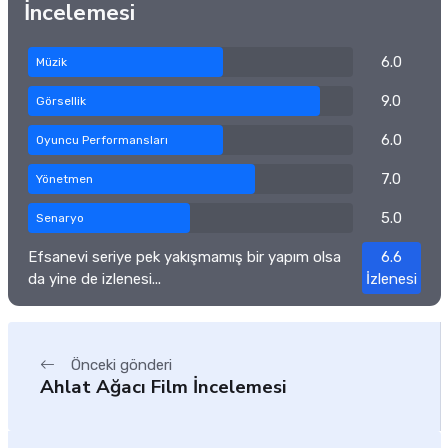
İncelemesi
6.0
Müzik
9.0
Görsellik
6.0
Oyuncu Performansları
7.0
Yönetmen
5.0
Senaryo
Efsanevi seriye pek yakışmamış bir yapım olsa
6.6
da yine de izlenesi...
İzlenesi
Önceki gönderi
Ahlat Ağacı Film İncelemesi