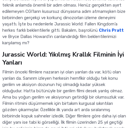
teknik anlamda önemli bir adım olması. Henüz gerçekten ayırt
edilemeyen CGI’ların kusursuz dünyasına adım atmamışken bize
birbirinden gerçekçi ve korkunç dinozorları izleme deneyimi
yaşattı. İşte bu nedenlerle Jurassic World: Fallen Kingdom’a
herkes farklı beklentilerle gitti. Bakalım, başrolünü
Chris Pratt
ve Bryce Dallas Howard’ın canlandırdığı film beklentilerimizi
karşılamış mı?
Jurassic World: Yıkılmış Krallık Filminin İyi
Yanları
Filmin önceki filmlere nazaran iyi olan yanları da var, kötü olan
yanları da. Sanırım izleyen herkesin hemfikir olduğu tek konu
gerilim ve aksiyon dozunun hiç olmadığı kadar yüksek
olduğudur. Hatta bütünüyle bir gerilim filmi desek yanlış olmaz.
Ama bu yoğun gerilim ve aksiyonun getirdiği bir olumsuzluk var.
Filmin ritmini düşürmemek için birtakım kurgusal sıkıntıları
gözden çıkarmışlar. Özellikle ilk yarıda art arda sıralanmış
birbirinde kopuk sahneler izledik. Diğer filmlere göre daha iyi olan
diğer yanı ise tabi ki görselliği. İlk filmin üzerinden 25 yıl geçtiği