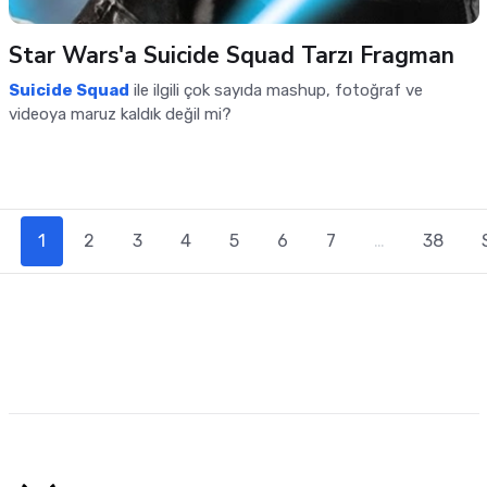
Star Wars'a Suicide Squad Tarzı Fragman
Suicide Squad
ile ilgili çok sayıda mashup, fotoğraf ve
videoya maruz kaldık değil mi?
(current)
1
2
3
4
5
6
7
…
38