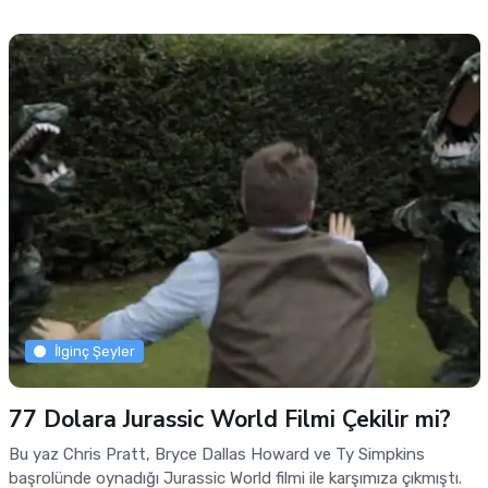
İlginç Şeyler
77 Dolara Jurassic World Filmi Çekilir mi?
Bu yaz Chris Pratt, Bryce Dallas Howard ve Ty Simpkins
başrolünde oynadığı Jurassic World filmi ile karşımıza çıkmıştı.