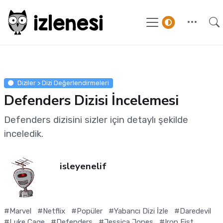
Diziler > Dizi Değerlendirmeleri
Defenders Dizisi İncelemesi
Defenders dizisini sizler için detaylı şekilde
inceledik.
isleyenelif
#Marvel
#Netflix
#Popüler
#Yabancı Dizi İzle
#Daredevil
#Luke Cage
#Defenders
#Jessica Jones
#Iron Fist