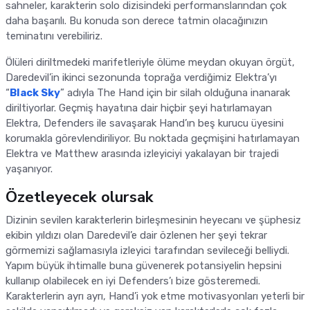
sahneler, karakterin solo dizisindeki performanslarından çok
daha başarılı. Bu konuda son derece tatmin olacağınızın
teminatını verebiliriz.
Ölüleri diriltmedeki marifetleriyle ölüme meydan okuyan örgüt,
Daredevil’in ikinci sezonunda toprağa verdiğimiz Elektra’yı
“
Black Sky
” adıyla The Hand için bir silah olduğuna inanarak
diriltiyorlar. Geçmiş hayatına dair hiçbir şeyi hatırlamayan
Elektra, Defenders ile savaşarak Hand’ın beş kurucu üyesini
korumakla görevlendiriliyor. Bu noktada geçmişini hatırlamayan
Elektra ve Matthew arasında izleyiciyi yakalayan bir trajedi
yaşanıyor.
Özetleyecek olursak
Dizinin sevilen karakterlerin birleşmesinin heyecanı ve şüphesiz
ekibin yıldızı olan Daredevil’e dair özlenen her şeyi tekrar
görmemizi sağlamasıyla izleyici tarafından sevileceği belliydi.
Yapım büyük ihtimalle buna güvenerek potansiyelin hepsini
kullanıp olabilecek en iyi Defenders’ı bize gösteremedi.
Karakterlerin ayrı ayrı, Hand’i yok etme motivasyonları yeterli bir