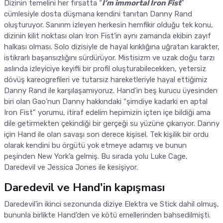
Dizinin temelini her fırsatta “
I’m immortal Iron Fist
”
cümlesiyle dosta düşmana kendini tanıtan Danny Rand
oluşturuyor. Sanırım izleyen herkesin hemfikir olduğu tek konu,
dizinin kilit noktası olan Iron Fist’in aynı zamanda ekibin zayıf
halkası olması. Solo dizisiyle de hayal kırıklığına uğratan karakter,
istikrarlı başarısızlığını sürdürüyor. Mistisizm ve uzak doğu tarzı
aslında izleyiciye keyifli bir profil oluşturabilecekken, yetersiz
dövüş kareogrefileri ve tutarsız hareketleriyle hayal ettiğimiz
Danny Rand ile karşılaşamıyoruz. Hand’in beş kurucu üyesinden
biri olan Gao’nun Danny hakkındaki “şimdiye kadarki en aptal
Iron Fist” yorumu, itiraf edelim hepimizin içten içe bildiği ama
dile getirmekten çekindiği bir gerçeği su yüzüne çıkarıyor. Danny
için Hand ile olan savaşı son derece kişisel. Tek kişilik bir ordu
olarak kendini bu örgütü yok etmeye adamış ve bunun
peşinden New York’a gelmiş. Bu sırada yolu Luke Cage,
Daredevil ve Jessica Jones ile kesişiyor.
Daredevil ve Hand'in kapışması
Daredevil’in ikinci sezonunda diziye Elektra ve Stick dahil olmuş,
bununla birlikte Hand’den ve kötü emellerinden bahsedilmişti.