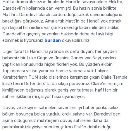
Hatta dramatik sezon finalinde Hand’le savaşırlarken Elektra,
Daredevil’in kollarında can vermişti. Bu hazin sonla birlikte
Matt’in, Daredevil olarak sürdürüdüğü sokak savunuculuğunu
bıraktığını görüyoruz. Ama artık Matt’in de Hand’i yok etmek
için kişisel bir nedeni var çünkü sevdiği kadını elinden aldılar.
Daredevil'in geçmiş sezonları hakkında daha detaylı bilgi
edinmek istiyorsanız
burdan
okuyabilirsiniz.
Diğer tarafta Hand’i hayatında ilk defa duyan, her şeyden
habersiz bir Luke Cage ve Jessica Jones var. Neyi, neden
yaptıkları konusunda hiçbir fikirleri yok. Bu yüzden ekibin
toplanması ve işe yarar bir hamle yapması vakit alıyor.
Karakterlerin TÜM solo dizilerinde karşımıza çıkan Claire Temple
karakterini Defenders’ta da sıkça görüyoruz. Claire’in hemşire
kimliğinden bağımsız olarak geniş yer tutması, hafiften bir
sahne ışıklarını mı çalıyor hissi uyandırıyor.
Dövüş ve aksiyon sahneleri sevenlere iyi haber çünkü sekiz
bölüm boyunca bolca vurdulu kırdılı sahne var. Daredevil’den
aşina olduğumuz muhteşem dövüş sahneleri daha da
parlatılarak izleyiciye sunulmuş. Iron Fist’in dahil olduğu