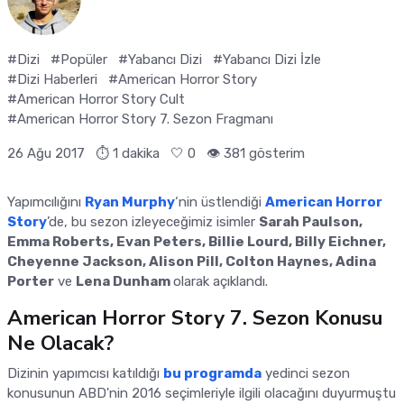
#Dizi
#Popüler
#Yabancı Dizi
#Yabancı Dizi İzle
#Dizi Haberleri
#American Horror Story
#American Horror Story Cult
#American Horror Story 7. Sezon Fragmanı
26 Ağu 2017
⏱ 1 dakika
🤍
0
👁️ 381 gösterim
Yapımcılığını
Ryan Murphy
‘nin üstlendiği
American Horror
Story
’de, bu sezon izleyeceğimiz isimler
Sarah Paulson,
Emma Roberts, Evan Peters, Billie Lourd, Billy Eichner,
Cheyenne Jackson, Alison Pill, Colton Haynes, Adina
Porter
ve
Lena Dunham
olarak açıklandı.
American Horror Story 7. Sezon Konusu
Ne Olacak?
Dizinin yapımcısı katıldığı
bu programda
yedinci sezon
konusunun ABD'nin 2016 seçimleriyle ilgili olacağını duyurmuştu