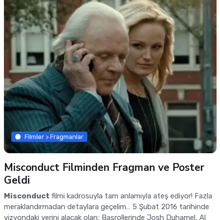
Filmler > Fragmanlar
Misconduct Filminden Fragman ve Poster
Geldi
Misconduct
filmi kadrosuyla tam anlamıyla ateş ediyor! Fazla
meraklandırmadan detaylara geçelim… 5 Şubat 2016 tarihinde
vizyondaki yerini alacak olan; Başrollerinde Josh Duhamel, Al