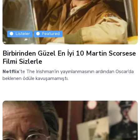
Listeler
Featured
Birbirinden Güzel En İyi 10 Martin Scorsese
Filmi Sizlerle
Netflix
'te The Irishman'in yayınlanmasının ardından Oscar'da
beklenen ödüle kavuşamamıştı.