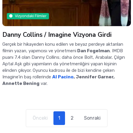
Vizyondaki Filmler
Danny Collins / Imagine Vizyona Girdi
Gerçek bir hikayeden konu edilen ve beyaz perdeye aktarılan
filmin yazarı, yapımcısı ve yönetmeni
Dan Fogelman
. IMDB
puanı 7.4 olan Danny Collins; daha önce Bolt, Arabalar, Çılgın
Aptal Aşk gibi yapımların da yönetmenliğini yapan kişinin
elinden çıkıyor. Oyuncu kadrosu ile de bizi kendine çeken
Imagine'in baş rollerinde
Al Pacino
, Jennifer Garner,
Annette Bening
var.
(current)
Önceki
1
2
Sonraki