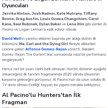
Oyuncuları
Jerrika Hinton, Josh Radnor, Kate Mulvany, Tiffany
Boone, Greg Austin, Louis Ozawa Changchien, Carol
Kane, Saul Rubinek, Dylan Baker
ve
Lena Olin
gibi isimler Al
Pacino ve Logan Lerman'a eşlik ediyor olacak.
David Weil
'ın yaratıcı ekibinin başında yer aldığı dizinin ilk
bölümünü
Me, Earl and the Dying Girl
filmiyle dikkatleri
üzerine çeken
Alfonso Gomez-Rejon
yönetti. Bakalım
Gomez-Rejon The Current War sonrasında nasıl bir performans
sergileyecek?
Henüz net bir yayın tarihi belli olmayan Hunter dizisinin aşağıda
izleyeceğiniz ilk tanıtım fragmanında 2020 yılında izleyicinin
karşısına geleceğini görüyoruz. Al Pacino'nun da uzun soluklu ilk
TV dizisi olması özelliği taşıyan bu yapımı merakla bekliyoruz…
Al Pacino'lu Hunters'tan İlk
Fragman