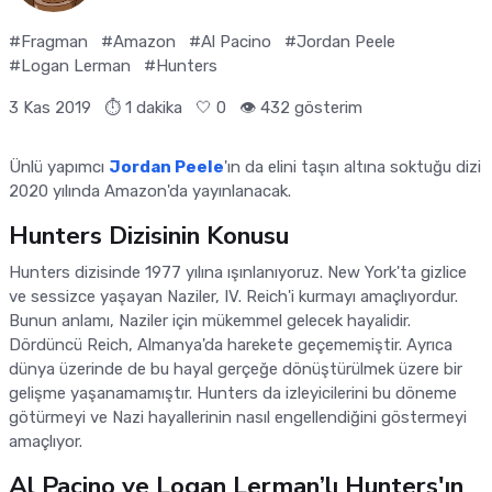
#Fragman
#Amazon
#Al Pacino
#Jordan Peele
#Logan Lerman
#Hunters
3 Kas 2019
⏱ 1 dakika
🤍
0
👁️ 432 gösterim
Ünlü yapımcı
Jordan Peele
'ın da elini taşın altına soktuğu dizi
2020 yılında Amazon'da yayınlanacak.
Hunters Dizisinin Konusu
Hunters dizisinde 1977 yılına ışınlanıyoruz. New York'ta gizlice
ve sessizce yaşayan Naziler, IV. Reich'i kurmayı amaçlıyordur.
Bunun anlamı, Naziler için mükemmel gelecek hayalidir.
Dördüncü Reich, Almanya'da harekete geçememiştir. Ayrıca
dünya üzerinde de bu hayal gerçeğe dönüştürülmek üzere bir
gelişme yaşanamamıştır. Hunters da izleyicilerini bu döneme
götürmeyi ve Nazi hayallerinin nasıl engellendiğini göstermeyi
amaçlıyor.
Al Pacino ve Logan Lerman’lı Hunters'ın