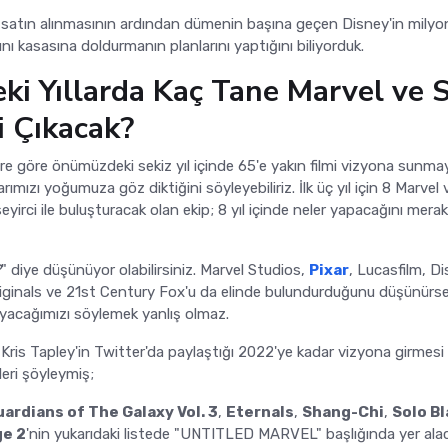
satın alınmasının ardından dümenin başına geçen Disney'in milyo
rını kasasına doldurmanın planlarını yaptığını biliyorduk.
i Yıllarda Kaç Tane Marvel ve S
i Çıkacak?
ere göre önümüzdeki sekiz yıl içinde 65'e yakın filmi vizyona sunma
rımızı yoğumuza göz diktiğini söyleyebiliriz. İlk üç yıl için 8 Marvel 
eyirci ile buluşturacak olan ekip; 8 yıl içinde neler yapacağını merak
?
" diye düşünüyor olabilirsiniz. Marvel Studios,
Pixar
, Lucasfilm, D
iginals ve 21st Century Fox'u da elinde bulundurduğunu düşünürs
yacağımızı söylemek yanlış olmaz.
Kris Tapley'in Twitter'da paylaştığı 2022'ye kadar vizyona girmesi
leri şöyleymiş;
ardians of The Galaxy Vol. 3
,
Eternals
,
Shang-Chi
,
Solo Bl
ge 2
'nin yukarıdaki listede "UNTITLED MARVEL" başlığında yer ala