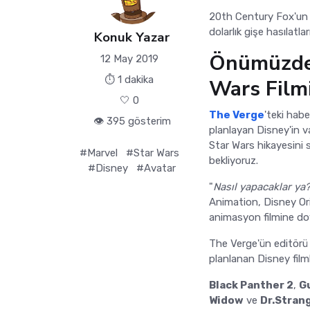
20th Century Fox'un 
dolarlık gişe hasılatla
Konuk Yazar
Önümüzdek
12 May 2019
⏱ 1 dakika
Wars Film
🤍
0
The Verge
'teki hab
👁️ 395 gösterim
planlayan Disney'in va
Star Wars hikayesini s
#Marvel
#Star Wars
bekliyoruz.
#Disney
#Avatar
"
Nasıl yapacaklar ya
Animation, Disney Or
animasyon filmine do
The Verge'ün editörü 
planlanan Disney film
Black Panther 2
,
Gu
Widow
ve
Dr.Stran