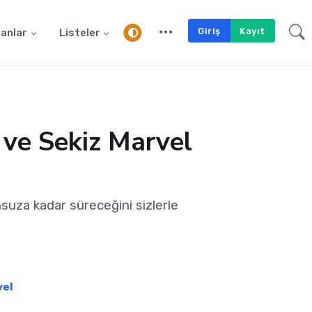
Giriş
Kayıt
anlar
Listeler
 ve Sekiz Marvel
suza kadar süreceğini sizlerle
vel