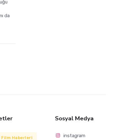
duğu
mı da
etler
Sosyal Medya
instagram
Film Haberleri