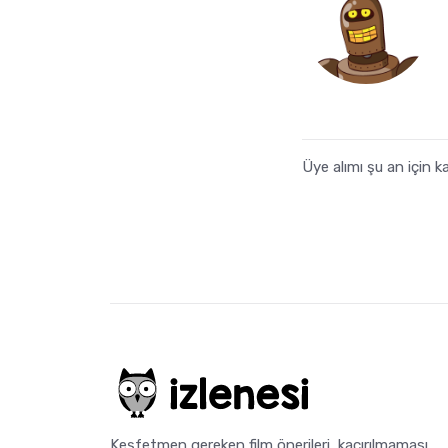
Üye alımı şu an için
Keşfetmen gereken film önerileri, kaçırılmaması