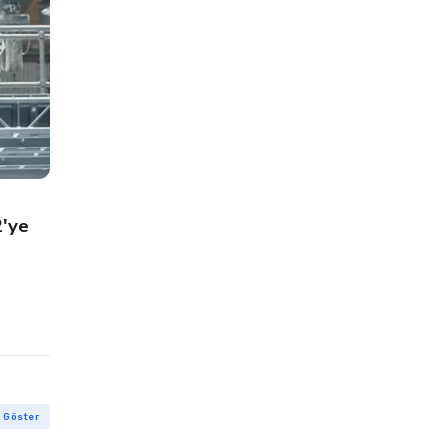
Kısa Filmler
'ye
Disney'in Yeni Kısa Animasyonu:
Inner Workings
Konuk Yazar
26 Kas 2016
i Göster