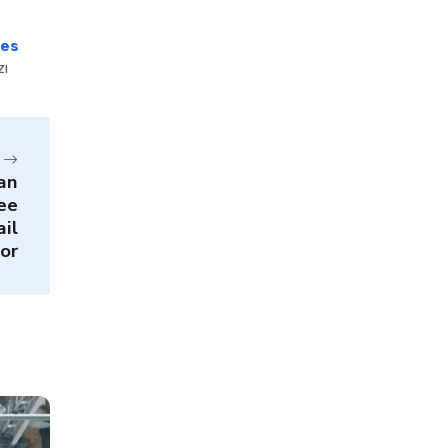
es
zı
an
ee
il
yor