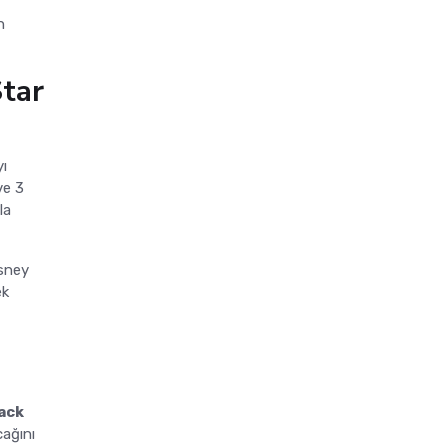
n
tar
yı
ve 3
la
isney
ek
ack
cağını