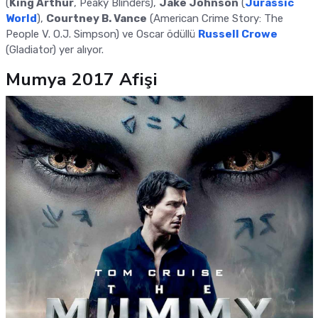
(
King Arthur
, Peaky Blinders),
Jake Johnson
(
Jurassic
World
),
Courtney B. Vance
(American Crime Story: The
People V. O.J. Simpson) ve Oscar ödüllü
Russell Crowe
(Gladiator) yer alıyor.
Mumya 2017 Afişi