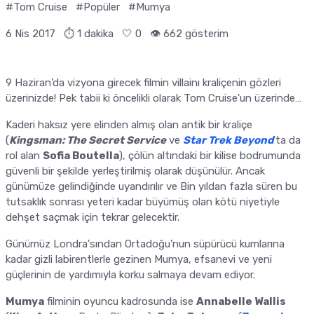
#Tom Cruise
#Popüler
#Mumya
6 Nis 2017
⏱ 1 dakika
🤍
0
👁️ 662 gösterim
9 Haziran'da vizyona girecek filmin villainı kraliçenin gözleri
üzerinizde! Pek tabii ki öncelikli olarak Tom Cruise'un üzerinde…
Kaderi haksız yere elinden almış olan antik bir kraliçe
(
Kingsman: The Secret Service
ve
Star Trek Beyond
'ta da
rol alan
Sofia Boutella
), çölün altındaki bir kilise bodrumunda
güvenli bir şekilde yerleştirilmiş olarak düşünülür. Ancak
günümüze gelindiğinde uyandırılır ve Bin yıldan fazla süren bu
tutsaklık sonrası yeteri kadar büyümüş olan kötü niyetiyle
dehşet saçmak için tekrar gelecektir.
Günümüz Londra'sından Ortadoğu'nun süpürücü kumlarına
kadar gizli labirentlerle gezinen Mumya, efsanevi ve yeni
güçlerinin de yardımıyla korku salmaya devam ediyor.
Mumya
filminin oyuncu kadrosunda ise
Annabelle Wallis