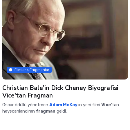
Filmler > Fragmanlar
Christian Bale'in Dick Cheney Biyografisi
Vice'tan Fragman
Oscar ödüllü yönetmen
Adam McKay
'ın yeni filmi
Vice
'tan
heyecanlandıran
fragman
geldi.