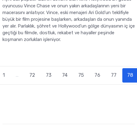
oyuncusu Vince Chase ve onun yakın arkadaşlarının yeni bir
macerasını anlatıyor. Vince, eski menajeri Ari Gold'un teklifiyle
büyük bir film projesine başlarken, arkadaşları da onun yanında
yer alır. Parlaklık, şöhret ve Hollywood'un gölge dünyasının iç içe
geçtiği bu filmde, dostluk, rekabet ve hayaller peşinde
koşmanın zorlukları işleniyor.
(
1
…
72
73
74
75
76
77
78