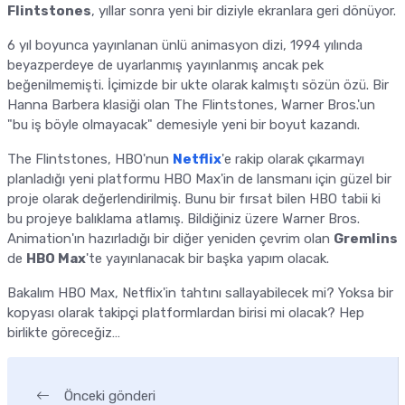
Flintstones
, yıllar sonra yeni bir diziyle ekranlara geri dönüyor.
6 yıl boyunca yayınlanan ünlü animasyon dizi, 1994 yılında
beyazperdeye de uyarlanmış yayınlanmış ancak pek
beğenilmemişti. İçimizde bir ukte olarak kalmıştı sözün özü. Bir
Hanna Barbera klasiği olan The Flintstones, Warner Bros.'un
"bu iş böyle olmayacak" demesiyle yeni bir boyut kazandı.
The Flintstones, HBO'nun
Netflix
'e rakip olarak çıkarmayı
planladığı yeni platformu HBO Max'in de lansmanı için güzel bir
proje olarak değerlendirilmiş. Bunu bir fırsat bilen HBO tabii ki
bu projeye balıklama atlamış. Bildiğiniz üzere Warner Bros.
Animation'ın hazırladığı bir diğer yeniden çevrim olan
Gremlins
de
HBO Max
'te yayınlanacak bir başka yapım olacak.
Bakalım HBO Max, Netflix'in tahtını sallayabilecek mi? Yoksa bir
kopyası olarak takipçi platformlardan birisi mi olacak? Hep
birlikte göreceğiz…
Önceki gönderi