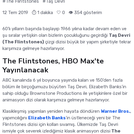
#The Flintstones
#Taş Devri
12 Tem 2019
⏱ 1 dakika
🤍
0
👁️ 354 gösterim
60'lı yılların başında başlayıp 1966 yılına kadar devam eden ve
şu sıralar yetişkin olan bizlerin çocukluğunu geçirdiği
Taş Devri
(The Flintstones)
çizgi dizisi büyük bir yapım şirketiyle tekrar
karşımıza gelmeye hazırlanıyor.
The Flintstones, HBO Max'te
Yayınlanacak
ABC kanalında 6 yıl boyunca yayında kalan ve 150'den fazla
bölüm ile birçoğumuzu büyüten Taş Devri, Elizabeth Banks'in
sahip olduğu Brownstone Productions ile yetişkinlere özel bir
animasyon dizi olarak karşımıza gelmeye hazırlanıyor.
Klasikleşmiş yapımları yeniden hayata döndüren
Warner Bros.
,
yapımcılığını
Elizabeth Banks
'in üstleneceği yeni bir The
Flintstones dizisi için kolları sıvamış. Ülkemizde Taş Devri
ismiyle çok severek izlediğimiz klasik animasyon dizisi
The