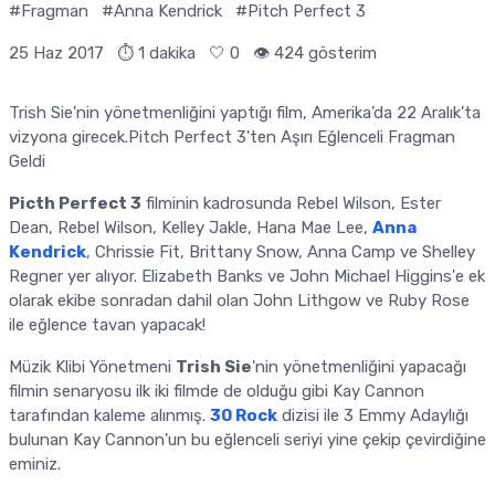
#Fragman
#Anna Kendrick
#Pitch Perfect 3
25 Haz 2017
⏱ 1 dakika
🤍
0
👁️ 424 gösterim
Trish Sie'nin yönetmenliğini yaptığı film, Amerika'da 22 Aralık'ta
vizyona girecek.Pitch Perfect 3'ten Aşırı Eğlenceli Fragman
Geldi
Picth Perfect 3
filminin kadrosunda Rebel Wilson, Ester
Dean, Rebel Wilson, Kelley Jakle, Hana Mae Lee,
Anna
Kendrick
, Chrissie Fit, Brittany Snow, Anna Camp ve Shelley
Regner yer alıyor. Elizabeth Banks ve John Michael Higgins'e ek
olarak ekibe sonradan dahil olan John Lithgow ve Ruby Rose
ile eğlence tavan yapacak!
Müzik Klibi Yönetmeni
Trish Sie
'nin yönetmenliğini yapacağı
filmin senaryosu ilk iki filmde de olduğu gibi Kay Cannon
tarafından kaleme alınmış.
30 Rock
dizisi ile 3 Emmy Adaylığı
bulunan Kay Cannon'un bu eğlenceli seriyi yine çekip çevirdiğine
eminiz.