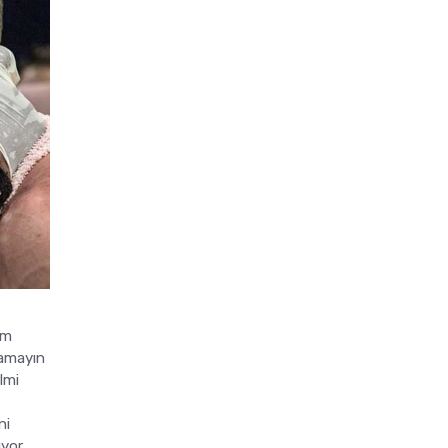
im
nlamayın
lmi
ni
yor.