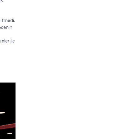
ak
bitmedi.
Gecenin
mler ile