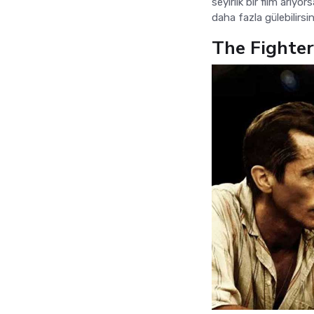
seyirlik bir film arıyor
daha fazla gülebilirsin
The Fighter