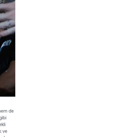
, hem de
gibi
kli
k ve