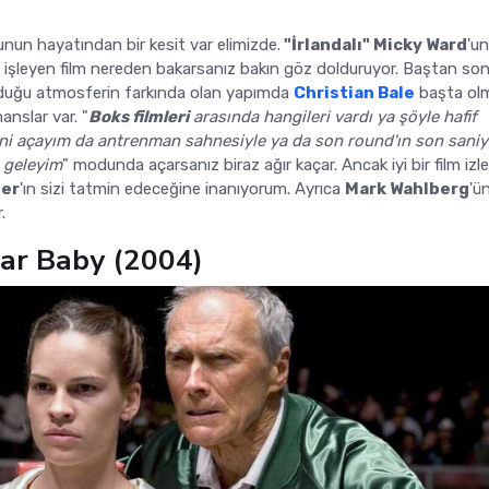
unun hayatından bir kesit var elimizde.
"İrlandalı" Micky Ward
'un
ini işleyen film nereden bakarsanız bakın göz dolduruyor. Baştan so
unduğu atmosferin farkında olan yapımda
Christian Bale
başta ol
nslar var. "
Boks filmleri
arasında hangileri vardı ya şöyle hafif
ini açayım da antrenman sahnesiyle ya da son round'ın son sani
 geleyim
" modunda açarsanız biraz ağır kaçar. Ancak iyi bir film iz
ter
'ın sizi tatmin edeceğine inanıyorum. Ayrıca
Mark Wahlberg
'ü
.
lar Baby (2004)