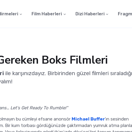
dirmeleri
Film Haberleri
Dizi Haberleri
Fragm
Gereken Boks Filmleri
ri
ile karşınızdayız. Birbirinden güzel filmleri sıral
yalım!
ans… Let's Get Ready To Rumble!"
a olmayın bu cümleyi efsane anonsör
Michael Buffer
'ın sesinden
m. Bir kum torbası gördüğünüzde çaktırmadan yumruk atma planla