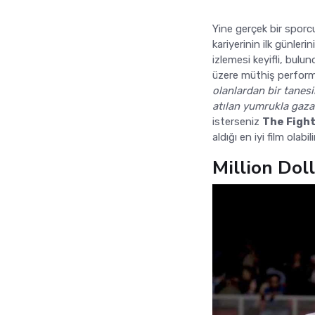
Yine gerçek bir sporc
kariyerinin ilk günler
izlemesi keyifli, bul
üzere müthiş performa
olanlardan bir tanes
atılan yumrukla gaza
isterseniz
The Figh
aldığı en iyi film olabilir
Million Dol