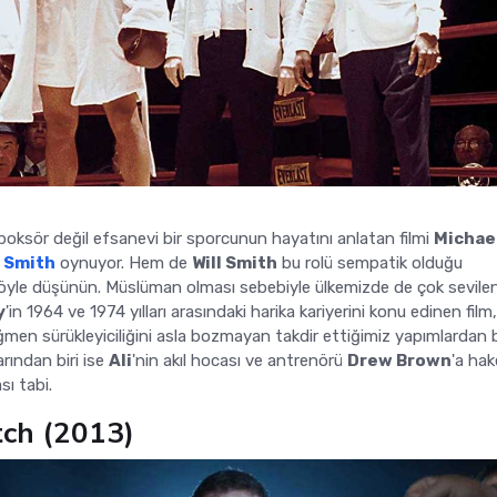
 boksör değil efsanevi bir sporcunun hayatını anlatan filmi
Michae
l Smith
oynuyor. Hem de
Will Smith
bu rolü sempatik olduğu
yle düşünün. Müslüman olması sebebiyle ülkemizde de çok sevile
y
'in 1964 ve 1974 yılları arasındaki harika kariyerini konu edinen film,
ğmen sürükleyiciliğini asla bozmayan takdir ettiğimiz yapımlardan bi
arından biri ise
Ali
'nin akıl hocası ve antrenörü
Drew Brown
'a hak
sı tabi.
ch (2013)