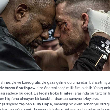
sahnesiyle ve koreografisiyle gaza gelme durumundan bahsetmişt
iniz buysa
Southpaw
size önerebileceğim ilk film olabilir. Yanlış a
ası sadece bu değil. Listedeki
boks filmleri
arasında bu tarz bir fi
irken hiç fena olmayan bir karakter draması sunuyor izleyiciye.
şli ringlere taşınan
Billy Hope
, yaşadığı bir yıkım sebebiyle bildiği
en baştan öğrenmek durumunda kalıyor. Hikayemiz buradan yola çıkı