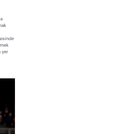
na
mak
yesinde
lemek
n yer