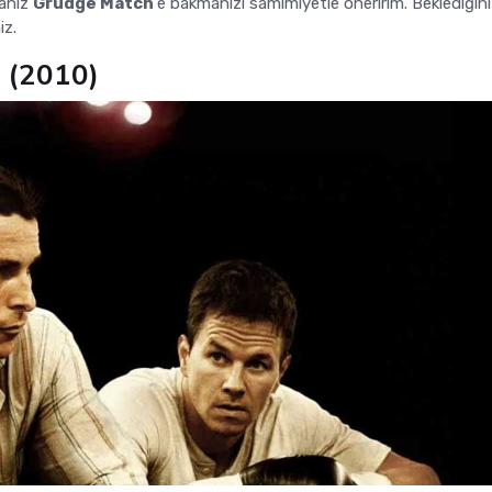
sanız
Grudge Match
'e bakmanızı samimiyetle öneririm. Beklediğin
iz.
 (2010)