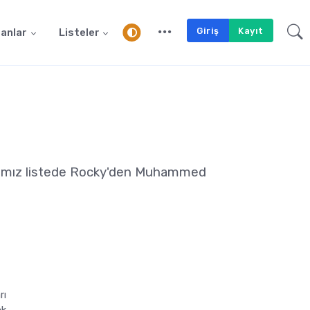
Giriş
Kayıt
anlar
Listeler
adığımız listede Rocky'den Muhammed
rı