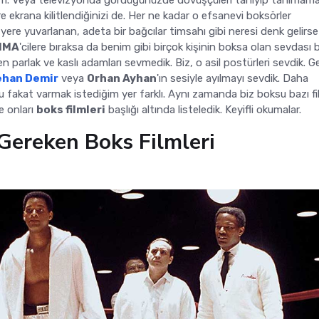
orum. Veya televizyonda gördüğünüzde dövüşçüleri tanıyıp tanımam
e ekrana kilitlendiğinizi de. Her ne kadar o efsanevi boksörler
yere yuvarlanan, adeta bir bağcılar timsahı gibi neresi denk gelirse
MMA
'cilere bıraksa da benim gibi birçok kişinin boksa olan sevdası 
ren parlak ve kaslı adamları sevmedik. Biz, o asil postürleri sevdik. 
ehan Demir
veya
Orhan Ayhan
'ın sesiyle ayılmayı sevdik. Daha
 fakat varmak istediğim yer farklı. Aynı zamanda biz boksu bazı fil
e onları
boks filmleri
başlığı altında listeledik. Keyifli okumalar.
Gereken Boks Filmleri