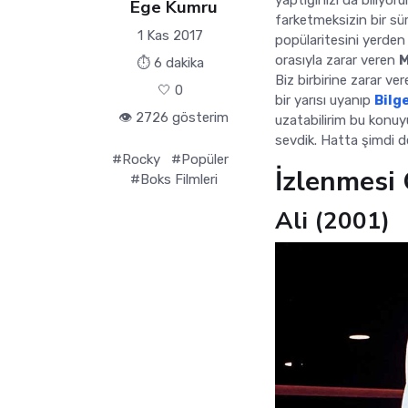
yaptığınızı da biliy
Ege Kumru
farketmeksizin bir sür
1 Kas 2017
popülaritesini yerden 
orasıyla zarar veren
⏱ 6 dakika
Biz birbirine zarar ve
🤍
0
bir yarısı uyanıp
Bilg
👁️ 2726 gösterim
uzatabilirim bu konuyu
sevdik. Hatta şimdi d
#Rocky
#Popüler
İzlenmesi 
#Boks Filmleri
Ali (2001)