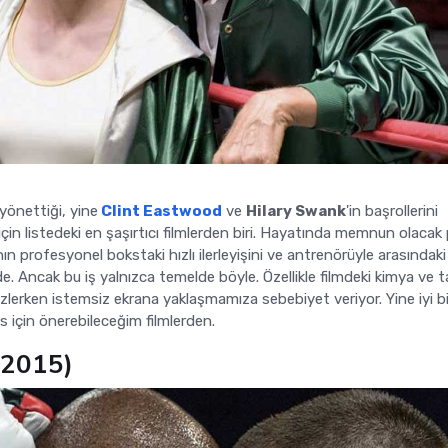
 yönettiği, yine
Clint Eastwood
ve
Hilary Swank
'in başrollerini
için listedeki en şaşırtıcı filmlerden biri. Hayatında memnun olacak 
ın profesyonel bokstaki hızlı ilerleyişini ve antrenörüyle arasındaki
de. Ancak bu iş yalnızca temelde böyle. Özellikle filmdeki kimya ve 
zlerken istemsiz ekrana yaklaşmamıza sebebiyet veriyor. Yine iyi bi
s için önerebileceğim filmlerden.
2015)