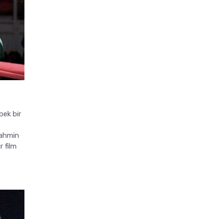
pek bir
tahmin
r film