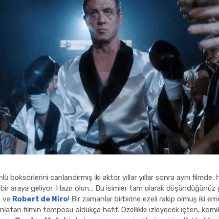
lü boksörlerini canlandırmış iki aktör yıllar yıllar sonra aynı filmde
 bir araya geliyor. Hazır olun… Bu isimler tam olarak düşündüğünüz 
e
ve
Robert de Niro
! Bir zamanlar birbirine ezeli rakip olmuş iki eme
nlatan filmin temposu oldukça hafif. Özellikle izleyecek içten, komi