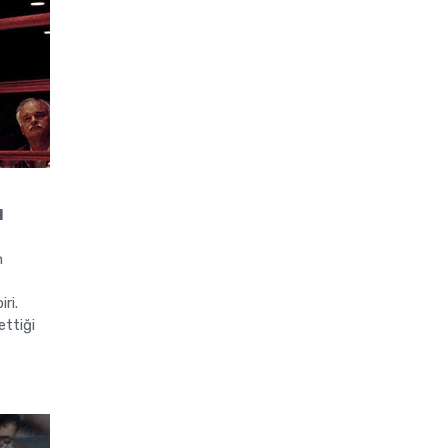
l
n
ri.
ettiği