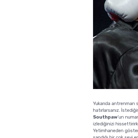
Yukarıda antrenman 
hatırlarsanız. İstediğ
Southpaw
'un numar
izlediğinizi hissettir
Yetimhaneden gösteri
sandığı bir çok şeyi 