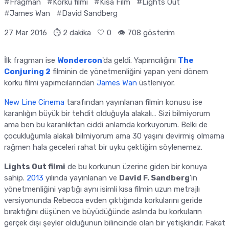
#Fragman
#Korku filmi
#Kısa Film
#Lights Out
#James Wan
#David Sandberg
27 Mar 2016
⏱ 2 dakika
🤍
0
👁️ 708 gösterim
İlk fragman ise
Wondercon
'da geldi. Yapımcılığını
The
Conjuring 2
filminin de yönetmenliğini yapan yeni dönem
korku filmi yapımcılarından
James Wan
üstleniyor.
New Line Cinema
tarafından yayınlanan filmin konusu ise
karanlığın büyük bir tehdit olduğuyla alakalı… Sizi bilmiyorum
ama ben bu karanlıktan ciddi anlamda korkuyorum. Belki de
çocukluğumla alakalı bilmiyorum ama 30 yaşını devirmiş olmama
rağmen hala geceleri rahat bir uyku çektiğim söylenemez.
Lights Out filmi
de bu korkunun üzerine giden bir konuya
sahip.
2013
yılında yayınlanan ve
David F. Sandberg
'in
yönetmenliğini yaptığı aynı isimli kısa filmin uzun metrajlı
versiyonunda Rebecca evden çıktığında korkularını geride
bıraktığını düşünen ve büyüdüğünde aslında bu korkuların
gerçek dışı şeyler olduğunun bilincinde olan bir yetişkindir. Fakat