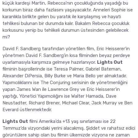
küçük kardeşi Martin, Rebecca'nın çocukluğunda yaşadığı bu
korkunun biraz daha fazlasını yaşayacaktır. Anneleri Sophie ise
karanlıkla birlikte gelen bu yaratık ile karşılaşmış ve hayati
tehlikesi bulunan bir durumda kalır. Bakalım Rebecca çocukluk
korkusunu yenip bu tehlikeli durumun üstesinden gelebilecek
mi?
David F. Sandberg tarafından yönetilen film, Eric Heisserer'in
yönetmen David F. Sandberg'in kısa filminden beyaz perdeye
uyarlamasıyla karşımıza gelmeye hazırlanıyor.
Lights Out
filminin başrollerinde ise Teresa Palmer, Gabriel Bateman,
Alexander DiPersia, Billy Burke ve Maria Bello yer almaktadır.
Yapımcılıklarını ise The Conjuring serisinin de yönetmenliğini
yapan James Wan ile Lawrence Grey ve Eric Heisserer'in
yaptığı, Yönetici Yapımcılığını ise Walter Hamada, Dave
Neustadter, Richard Brener, Michael Clear, Jack Murray ve Ben
Everard üstlenmektedir.
Lights Out
filmi Amerika'da +13 yaş sınırlaması ise 22
Temmuz'da vizyondaki yerini alacakmış. Şiddet ve rahatsız edici
görüntülere sahip olan bu filmin ülkemizde vizyona ne zaman