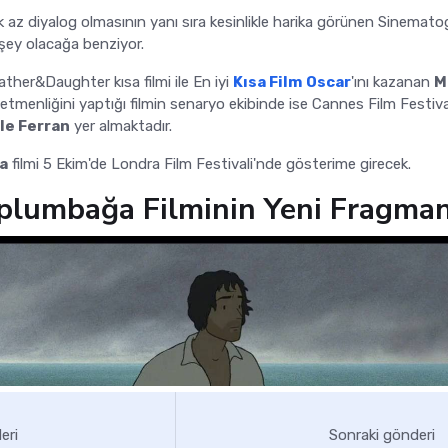
k az diyalog olmasının yanı sıra kesinlikle harika görünen Sinematog
 şey olacağa benziyor.
ather&Daughter kısa filmi ile En iyi
Kısa Film
Oscar
'ını kazanan
M
netmenliğini yaptığı filmin senaryo ekibinde ise Cannes Film Festiva
le Ferran
yer almaktadır.
a
filmi 5 Ekim'de Londra Film Festivali'nde gösterime girecek.
aplumbağa Filminin Yeni Fragman
eri
Sonraki gönderi