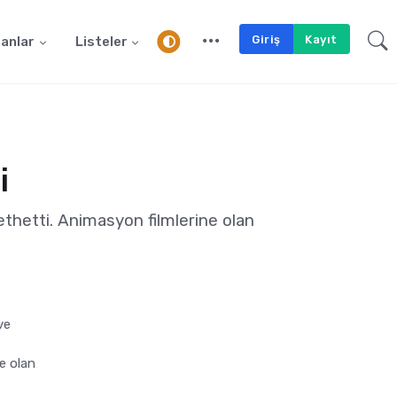
Giriş
Kayıt
anlar
Listeler
i
ethetti. Animasyon filmlerine olan
ve
le olan