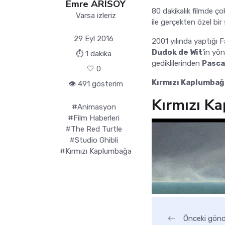
Emre ARISOY
80 dakikalık filmde ço
Varsa izleriz
ile gerçekten özel bir
29 Eyl 2016
2001 yılında yaptığı F
Dudok de Wit
'in yö
⏱ 1 dakika
gediklilerinden
Pasca
🤍
0
Kırmızı Kaplumbağ
👁️ 491 gösterim
Kırmızı K
#Animasyon
#Film Haberleri
#The Red Turtle
#Studio Ghibli
#Kırmızı Kaplumbağa
Önceki gönd