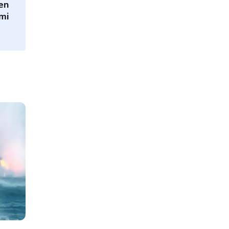
en
lmi
Featured
Filmler > Fragmanlar