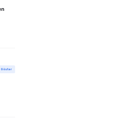
en
Disney & Pixar'dan Yeni
Animasyon Filmi Soul Fragmanı
Geldi
Emre ARISOY
28 Haz 2020
i Göster