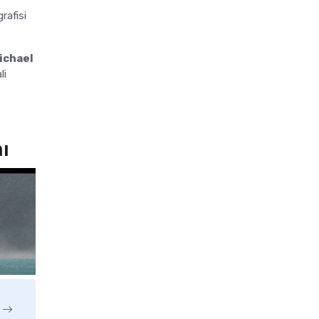
rafisi
ichael
li
ı