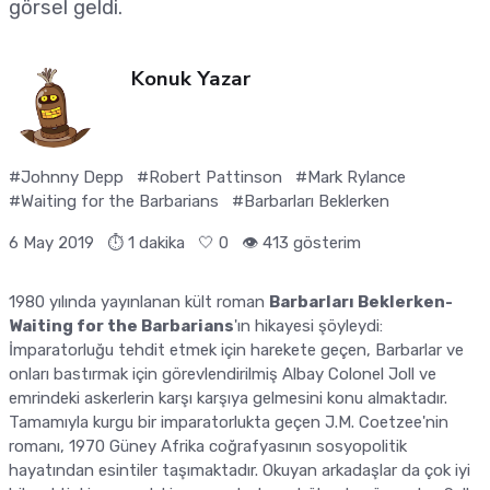
görsel geldi.
Konuk Yazar
#Johnny Depp
#Robert Pattinson
#Mark Rylance
#Waiting for the Barbarians
#Barbarları Beklerken
6 May 2019
⏱ 1 dakika
🤍
0
👁️ 413 gösterim
1980 yılında yayınlanan kült roman
Barbarları Beklerken-
Waiting for the Barbarians
'ın hikayesi şöyleydi:
İmparatorluğu tehdit etmek için harekete geçen, Barbarlar ve
onları bastırmak için görevlendirilmiş Albay Colonel Joll ve
emrindeki askerlerin karşı karşıya gelmesini konu almaktadır.
Tamamıyla kurgu bir imparatorlukta geçen J.M. Coetzee'nin
romanı, 1970 Güney Afrika coğrafyasının sosyopolitik
hayatından esintiler taşımaktadır. Okuyan arkadaşlar da çok iyi