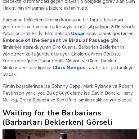
bilecektir ki romandaki geçen olaylar, o bölgede görev alan Sulh
Hakimi'nin anlatımıyla bizlere aktarılmıştı.
Barbarları Beklerken filminin konusunu bir tarafa bırakırsak
yönetmeni ve oyuncu kadrosuyla da ışıl ışıl parlıyor. 2016 yılında
Yabancı Dilde En İyi Film dalında
Oscar
adayı olarak gösterilen
Embrace of the Serpent
ve
Birds of Passage
gibi
filmleriyle adını duyuran Ciro Guerra, Barbarları Beklerken'in
yönetmen koltuğunda oturuyor. Ek olarak filmin Görüntü
Yönetmenliği ise Oscar ödüllü Misyon ve Ölüm Tarlaları
filmlerinden tanıdığımız
Chris Menges
tarafından götürülüyor
olacak.
Filmin başrollerinde ise Johnny Depp, Mark Rylance ve Robert
Pattinson yer alıyor. Bu üç büyük isme ise David Dencik, Harry
Melling, Greta Scacchi ve Sam Reid isimleri eşlik ediyor olacak.
Waiting for the Barbarians
(Barbarları Beklerken) Görseli