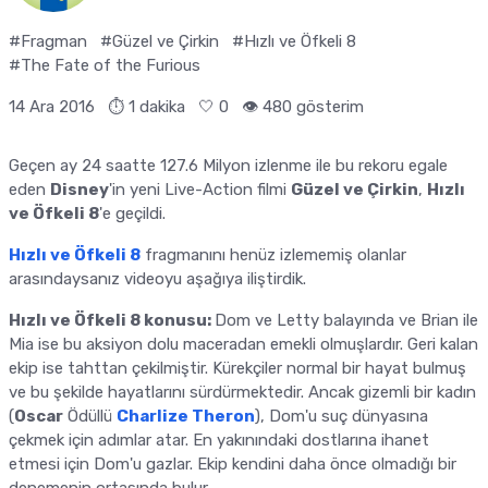
#Fragman
#Güzel ve Çirkin
#Hızlı ve Öfkeli 8
#The Fate of the Furious
14 Ara 2016
⏱ 1 dakika
🤍
0
👁️ 480 gösterim
Geçen ay 24 saatte 127.6 Milyon izlenme ile bu rekoru egale
eden
Disney
'in yeni Live-Action filmi
Güzel ve Çirkin
,
Hızlı
ve Öfkeli 8
'e geçildi.
Hızlı ve Öfkeli 8
fragmanını henüz izlememiş olanlar
arasındaysanız videoyu aşağıya iliştirdik.
Hızlı ve Öfkeli 8 konusu:
Dom ve Letty balayında ve Brian ile
Mia ise bu aksiyon dolu maceradan emekli olmuşlardır. Geri kalan
ekip ise tahttan çekilmiştir. Kürekçiler normal bir hayat bulmuş
ve bu şekilde hayatlarını sürdürmektedir. Ancak gizemli bir kadın
(
Oscar
Ödüllü
Charlize Theron
), Dom'u suç dünyasına
çekmek için adımlar atar. En yakınındaki dostlarına ihanet
etmesi için Dom'u gazlar. Ekip kendini daha önce olmadığı bir