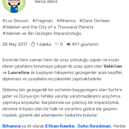
Varsa izleriz
#Luc Besson
#Fragman
#Rihanna
#Dane DeHaan
#Valerian and the City of a Thousand Planets
#Valerian ve Bin Gezegen İmparatorluğu
28 May 2017
⏱ 1 dakika
🤍
0
👁️ 497 gösterim
Evrende hem zaman hem de uzay yolculuğu yapan ve insan
ırkının çıkarlarını korumaya çalışan iki uzay ajanı olan
Valérian
ve
Laureline
ile başlayan hikayemiz gezegenler arası keşifler,
diplomasi ve uzaylılarla müzakereler yapmaktadırlar.
Ekibimiz bin gezegenlik bir sistemin başgezegeni olan Syrte'e
gider ve Dünya için tehlike yaratıp yaratmadıklarını araştırma
yapmaya koyulurlar. Karşılarında ise çökmüş bir imparatorluk,
devrime ihtiyacı olan bir halk ve yönetimi gizlice ele geçiren
maskeli, gizemli akıl adamlarının tarikatını bulurlar.
Rihanna
'ya ek olarak
Ethan Hawke
,
John Goodman
, Herbie