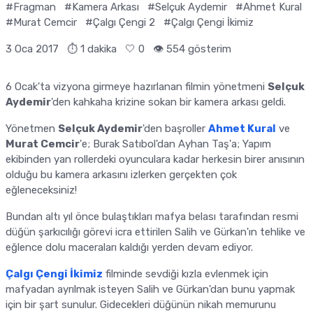
#Fragman
#Kamera Arkası
#Selçuk Aydemir
#Ahmet Kural
#Murat Cemcir
#Çalgı Çengi 2
#Çalgı Çengi İkimiz
3 Oca 2017
⏱ 1 dakika
🤍
0
👁️ 554 gösterim
6 Ocak'ta vizyona girmeye hazırlanan filmin yönetmeni
Selçuk
Aydemir
'den kahkaha krizine sokan bir kamera arkası geldi.
Yönetmen
Selçuk Aydemir
'den başroller
Ahmet Kural
ve
Murat Cemcir
'e; Burak Satıbol'dan Ayhan Taş'a; Yapım
ekibinden yan rollerdeki oyunculara kadar herkesin birer anısının
olduğu bu kamera arkasını izlerken gerçekten çok
eğleneceksiniz!
Bundan altı yıl önce bulaştıkları mafya belası tarafından resmi
düğün şarkıcılığı görevi icra ettirilen Salih ve Gürkan'ın tehlike ve
eğlence dolu maceraları kaldığı yerden devam ediyor.
Çalgı Çengi İkimiz
filminde sevdiği kızla evlenmek için
mafyadan ayrılmak isteyen Salih ve Gürkan'dan bunu yapmak
için bir şart sunulur. Gidecekleri düğünün nikah memurunu