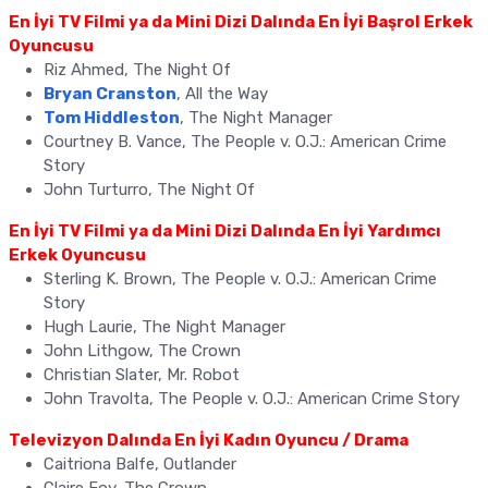
En İyi TV Filmi ya da Mini Dizi Dalında En İyi Başrol Erkek
Oyuncusu
Riz Ahmed, The Night Of
Bryan Cranston
, All the Way
Tom Hiddleston
, The Night Manager
Courtney B. Vance, The People v. O.J.: American Crime
Story
John Turturro, The Night Of
En İyi TV Filmi ya da Mini Dizi Dalında En İyi Yardımcı
Erkek Oyuncusu
Sterling K. Brown, The People v. O.J.: American Crime
Story
Hugh Laurie, The Night Manager
John Lithgow, The Crown
Christian Slater, Mr. Robot
John Travolta, The People v. O.J.: American Crime Story
Televizyon Dalında En İyi Kadın Oyuncu / Drama
Caitriona Balfe, Outlander
Claire Foy, The Crown