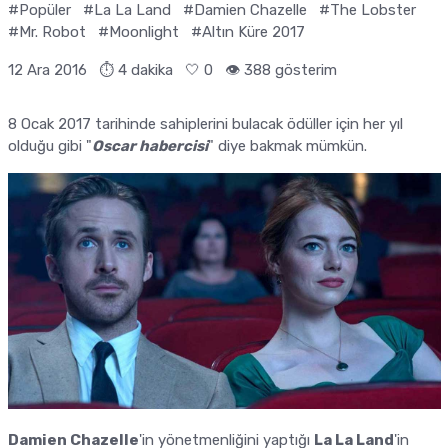
#Popüler
#La La Land
#Damien Chazelle
#The Lobster
#Mr. Robot
#Moonlight
#Altın Küre 2017
12 Ara 2016
⏱ 4 dakika
🤍
0
👁️ 388 gösterim
8 Ocak 2017 tarihinde sahiplerini bulacak ödüller için her yıl
olduğu gibi "
Oscar habercisi
" diye bakmak mümkün.
Damien Chazelle
'in yönetmenliğini yaptığı
La La Land
'in