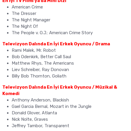
En İyi TV Filmi ya da Mini Dizi
American Crime
The Dresser
The Night Manager
The Night Of
The People v. O.J.: American Crime Story
Televizyon Dalında En İyi Erkek Oyuncu / Drama
Rami Malek, Mr. Robot
Bob Odenkirk, Better Call Saul
Matthew Rhys, The Americans
Liev Schreiber, Ray Donovan
Billy Bob Thornton, Goliath
Televizyon Dalında En İyi Erkek Oyuncu / Müzikal &
Komedi
Anthony Anderson, Blackish
Gael Garcia Bernal, Mozart in the Jungle
Donald Glover, Atlanta
Nick Nolte, Graves
Jeffrey Tambor, Transparent