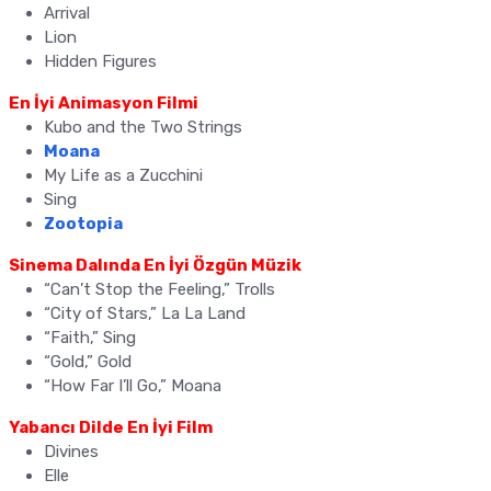
Arrival
Lion
Hidden Figures
En İyi Animasyon Filmi
Kubo and the Two Strings
Moana
My Life as a Zucchini
Sing
Zootopia
Sinema Dalında En İyi Özgün Müzik
“Can’t Stop the Feeling,” Trolls
“City of Stars,” La La Land
“Faith,” Sing
“Gold,” Gold
“How Far I’ll Go,” Moana
Yabancı Dilde En İyi Film
Divines
Elle