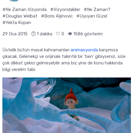
#Ne Zaman Vizyonda
#Vizyondakiler
#Ne Zaman?
#Douglas Welbat
#Boris Aljinovic
#Uyuyan Güzel
#Yekta Kopan
29 Oca 2015
⏱ 1 dakika
🤍
0
👁️ 1586 gösterim
Üstelik bütün masal kahramanları
animasyonda
karşımıza
çıkacak. Gelenekçi ve orijinale takıntılı bir ‘ben’ gibiyseniz, size
çok dikkat çekici gelmeyebilir ama biz yine de konu hakkında
bilgi verelim tabi.