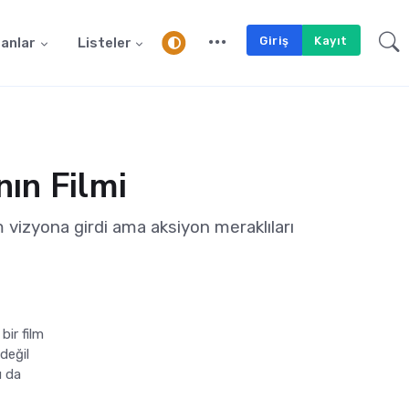
Giriş
Kayıt
anlar
Listeler
ın Filmi
m vizyona girdi ama aksiyon meraklıları
ir film
değil
u da