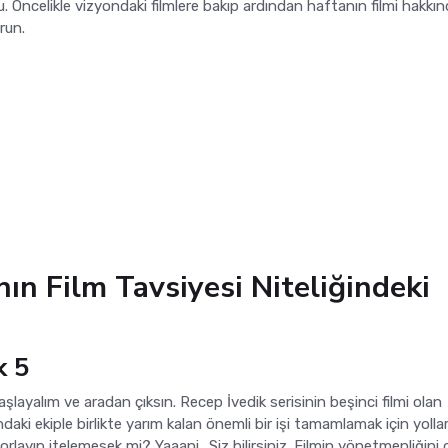
. Öncelikle vizyondaki filmlere bakıp ardından haftanın filmi hakkı
run.
nın Film Tavsiyesi Niteliğindeki
k 5
aşlayalım ve aradan çıksın. Recep İvedik serisinin beşinci filmi olan
ki ekiple birlikte yarım kalan önemli bir işi tamamlamak için yolla
zorlayıp itelemesek mi? Yaaani.. Siz bilirsiniz. Filmin yönetmenliğini