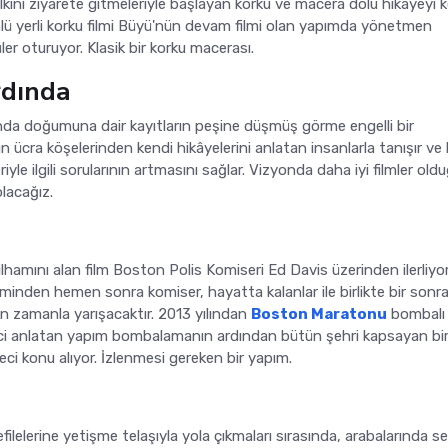
alkını ziyarete gitmeleriyle başlayan korku ve macera dolu hikayeyi 
nlü yerli korku filmi Büyü'nün devam filmi olan yapımda yönetmen
r oturuyor. Klasik bir korku macerası.
rdında
nda doğumuna dair kayıtların peşine düşmüş görme engelli bir
 ücra köşelerinden kendi hikâyelerini anlatan insanlarla tanışır ve
yle ilgili sorularının artmasını sağlar. Vizyonda daha iyi filmler oldu
lacağız.
lhamını alan film Boston Polis Komiseri Ed Davis üzerinden ilerliyor
minden hemen sonra komiser, hayatta kalanlar ile birlikte bir sonrak
n zamanla yarışacaktır. 2013 yılından
Boston Maratonu
bombalı
reci anlatan yapım bombalamanın ardından bütün şehri kapsayan bi
reci konu alıyor. İzlenmesi gereken bir yapım.
filelerine yetişme telaşıyla yola çıkmaları sırasında, arabalarında se