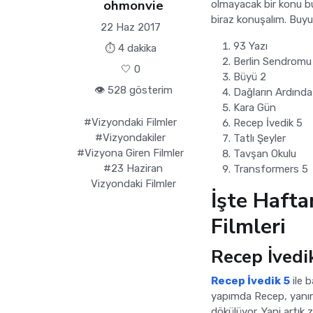
ohmonvie
olmayacak bir konu bu
biraz konuşalım. Buyu
22 Haz 2017
93 Yazı
⏱ 4 dakika
Berlin Sendromu
🤍
0
Büyü 2
👁️ 528 gösterim
Dağların Ardında
Kara Gün
#Vizyondaki Filmler
Recep İvedik 5
#Vizyondakiler
Tatlı Şeyler
#Vizyona Giren Filmler
Tavşan Okulu
#23 Haziran
Transformers 5
Vizyondaki Filmler
İşte Hafta
Filmleri
Recep İvedi
Recep İvedik 5
ile b
yapımda Recep, yanında
dökülüyor. Yani artık 