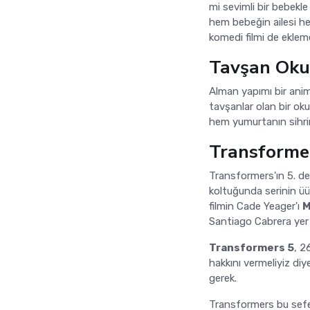
mi sevimli bir bebekle
hem bebeğin ailesi hem
komedi filmi de ekleme
Tavşan Oku
Alman yapımı bir anim
tavşanlar olan bir oku
hem yumurtanın sihrin
Transformer
Transformers'ın 5. d
koltuğunda serinin ü
filmin Cade Yeager'ı
M
Santiago Cabrera yer 
Transformers 5
, 2
hakkını vermeliyiz di
gerek.
Transformers bu sefer