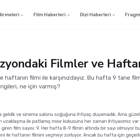
dirmeleri
Film Haberleri
Dizi Haberleri
Fragm
yondaki Filmler ve Haftan
e haftanın filmi ile karşınızdayız. Bu hafta 9 tane fil
ngileri, ne için varmış?
a geldik ve sinema salonu soğuğuna ihtiyaç duyamadık. Ama güzel b
 uzaklaşma ile patlamış mısır kokusuna her zaman ihtiyacımız var 
iren film sayısı: 9. Her hafta 8-9 filmin altında bir sayı olmuyor b
ni ile haftanın filmini seçmeyi zorluyor. Ancak bu hafta için geçerli