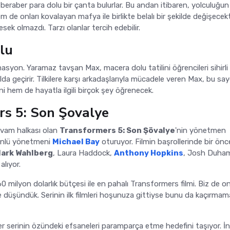
 beraber para dolu bir çanta bulurlar. Bu andan itibaren, yolculuğun
 de onları kovalayan mafya ile birlikte belalı bir şekilde değişecekti
sek olmazdı. Tarzı olanlar tercih edebilir.
lu
asyon. Yaramaz tavşan Max, macera dolu tatilini öğrencileri sihirli
lda geçirir. Tilkilere karşı arkadaşlarıyla mücadele veren Max, bu sa
i hem de hayatla ilgili birçok şey öğrenecek.
s 5: Son Şovalye
evam halkası olan
Transformers 5: Son Şövalye
'nin yönetmen
ünlü yönetmeni
Michael Bay
oturuyor. Filmin başrollerinde bir önc
ark Wahlberg
, Laura Haddock,
Anthony Hopkins
, Josh Duham
alıyor.
60 milyon dolarlık bütçesi ile en pahalı Transformers filmi. Biz de o
ye düşündük. Serinin ilk filmleri hoşunuza gittiyse bunu da kaçırmam
 serinin özündeki efsaneleri paramparça etme hedefini taşıyor. İn