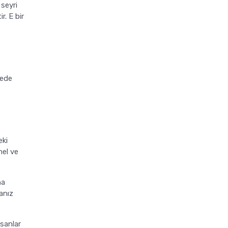
 seyri
r. E bir
yede
eki
el ve
na
anız
sanlar