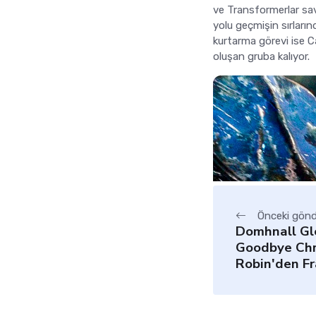
ve Transformerlar sa
yolu geçmişin sırları
kurtarma görevi ise C
oluşan gruba kalıyor.
Önceki gönd
Domhnall Gl
Goodbye Chr
Robin'den F