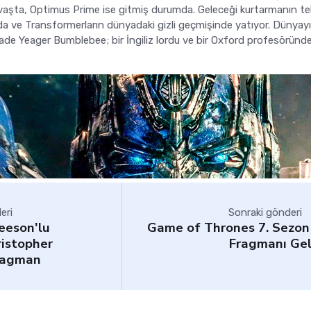
vaşta, Optimus Prime ise gitmiş durumda. Geleceği kurtarmanın tek
nda ve Transformerların dünyadaki gizli geçmişinde yatıyor. Dünyayı
ade Yeager Bumblebee; bir İngiliz lordu ve bir Oxford profesöründ
eri
Sonraki gönderi
eeson'lu
Game of Thrones 7. Sezon 
istopher
Fragmanı Gel
ragman