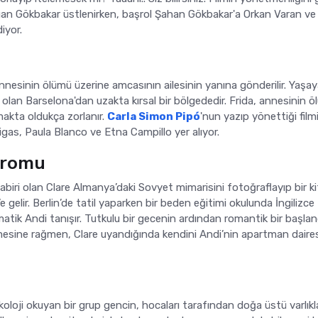
n Gökbakar üstlenirken, başrol Şahan Gökbakar'a Orkan Varan ve
diyor.
annesinin ölümü üzerine amcasının ailesinin yanına gönderilir. Yaşa
 olan Barselona'dan uzakta kırsal bir bölgededir. Frida, annesinin 
makta oldukça zorlanır.
Carla Simon Pipó
'nun yazıp yönettiği film
igas, Paula Blanco ve Etna Campillo yer alıyor.
dromu
biri olan Clare Almanya’daki Sovyet mimarisini fotoğraflayıp bir k
e gelir. Berlin’de tatil yaparken bir beden eğitimi okulunda İngilizce
atik Andi tanışır. Tutkulu bir gecenin ardından romantik bir başlan
esine rağmen, Clare uyandığında kendini Andi’nin apartman daire
koloji okuyan bir grup gencin, hocaları tarafından doğa üstü varlıkl