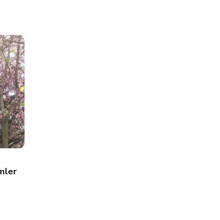
Vizyondaki Filmler
mler
3 Mart 2017 Vizyondaki Filmler ve
Haftanın Filmi
ohmonvie
5 Mar 2017