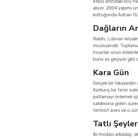
etkisi altındaki köy h
alıyor. 2004 yapımı ü
koltuğunda Adnan Güle
Dağların A
Rabih, Lübnan kırsalı
müzisyendir. Toplumun
insanlar onun kökenleri
bunu es geçiyor gibi o
Kara Gün
Gerçek bir hikayeden i
Korkunç bir terör eyle
patlamayı önlemek içi
saldırısına giden sü
terörist avını ve o sü
Tatlı Şeyler
İki modacı arkadaş; de