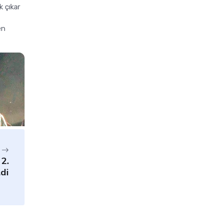
 çıkar
en
2.
di