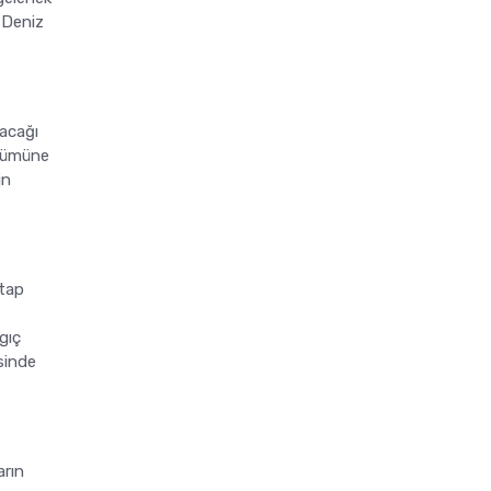
 Deniz
yacağı
ölümüne
in
itap
gıç
sinde
arın