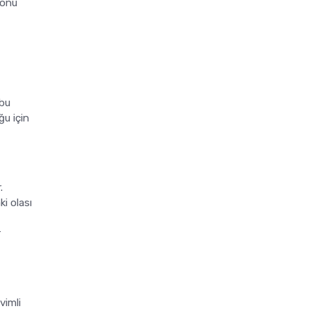
konu
 bu
ğu için
.
i olası
r
vimli