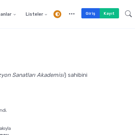
Giriş
Kayıt
anlar
Listeler
izyon Sanatları Akademisi
) sahibini
ndi.
akıyla