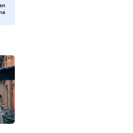
an
na
Vizyondaki Filmler