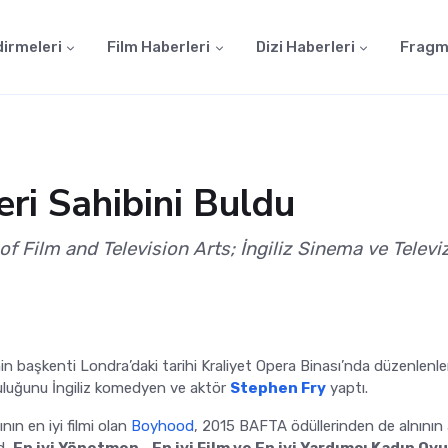
dirmeleri
Film Haberleri
Dizi Haberleri
Fragm
i Sahibini Buldu
f Film and Television Arts; İngiliz Sinema ve Telev
nin başkenti Londra’daki tarihi Kraliyet Opera Binası’nda düzenlenle
uluğunu İngiliz komedyen ve aktör
Stephen Fry
yaptı.
nın en iyi filmi olan
Boyhood
, 2015 BAFTA ödüllerinden de alnının 