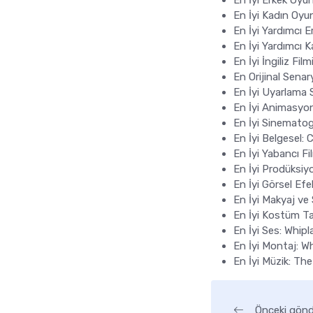
En İyi Erkek Oy
En İyi Kadın Oyun
En İyi Yardımcı 
En İyi Yardımcı 
En İyi İngiliz Fi
En Orijinal Sen
En İyi Uyarlama
En İyi Animasyon
En İyi Sinematog
En İyi Belgesel: 
En İyi Yabancı Fi
En İyi Prodüksi
En İyi Görsel Efek
En İyi Makyaj v
En İyi Kostüm T
En İyi Ses: Whipl
En İyi Montaj: W
En İyi Müzik: T
Önceki gönd