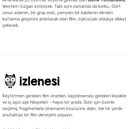
Amerika'da
25 Ekim
'de vizyona girecek olan
Bone Tomahawk,
Western rüzgarı estirecek. Tabi aynı zamanda da korku.. Dört
cesur adamın, bir grup esiri, yamyam bir kabilenin elinden
kurtarma girişimini anlatacak olan film, öyküsüyle oldukça dikkat
çekecek.
Keşfetmen gereken film önerileri, kaçırılmaması gereken klasikler
ve iç açıcı aşk hikayeleri – hepsi bir arada. Sizin için özenle
seçilmiş fragmanlarla sinemanın büyüsüne dalın, tek bir yerde
unutulmaz bir film deneyimi yaşayın.