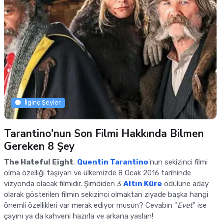
İlginç Şeyler
Tarantino'nun Son Filmi Hakkında Bilmen
Gereken 8 Şey
The Hateful Eight
,
Quentin Tarantino
'nun sekizinci filmi
olma özelliği taşıyan ve ülkemizde 8 Ocak 2016 tarihinde
vizyonda olacak filmidir. Şimdiden 3
Altın Küre
ödülüne aday
olarak gösterilen filmin sekizinci olmaktan ziyade başka hangi
önemli özellikleri var merak ediyor musun? Cevabın "
Evet
" ise
çayını ya da kahveni hazırla ve arkana yaslan!