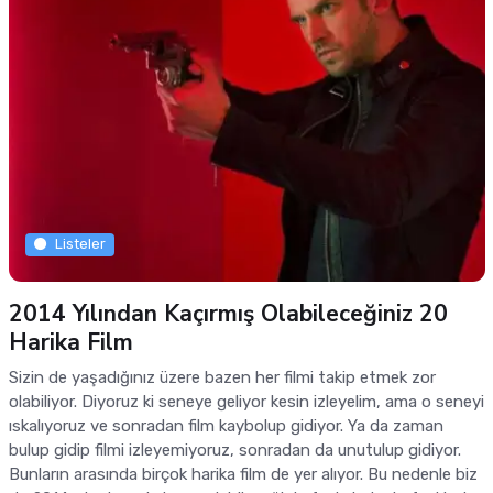
Listeler
2014 Yılından Kaçırmış Olabileceğiniz 20
Harika Film
Sizin de yaşadığınız üzere bazen her filmi takip etmek zor
olabiliyor. Diyoruz ki seneye geliyor kesin izleyelim, ama o seneyi
ıskalıyoruz ve sonradan film kaybolup gidiyor. Ya da zaman
bulup gidip filmi izleyemiyoruz, sonradan da unutulup gidiyor.
Bunların arasında birçok harika film de yer alıyor. Bu nedenle biz