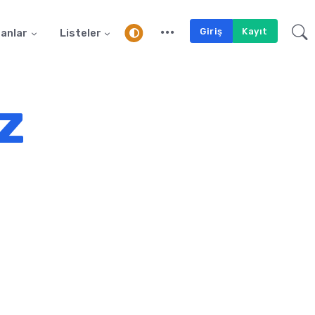
Giriş
Kayıt
anlar
Listeler
z