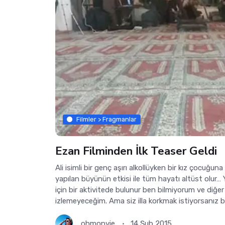
Filmler > Fragmanlar
Ezan Filminden İlk Teaser Geldi
Ali isimli bir genç aşırı alkollüyken bir kız çocuğun
yapılan büyünün etkisi ile tüm hayatı altüst olur…
için bir aktivitede bulunur ben bilmiyorum ve diğer k
izlemeyeceğim. Ama siz illa korkmak istiyorsanız 
ohmonvie
14 Şub 2015