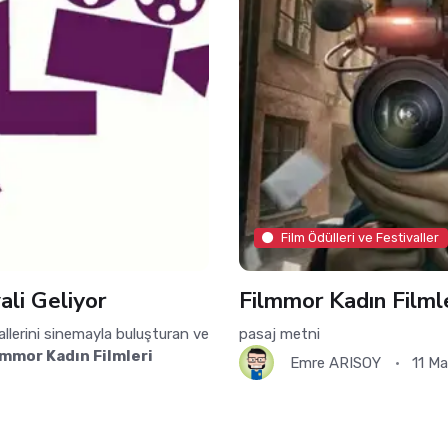
Film Ödülleri ve Festivaller
ali Geliyor
Filmmor Kadın Filmle
yallerini sinemayla buluşturan ve
pasaj metni
lmmor Kadın Filmleri
Emre ARISOY
11 Ma