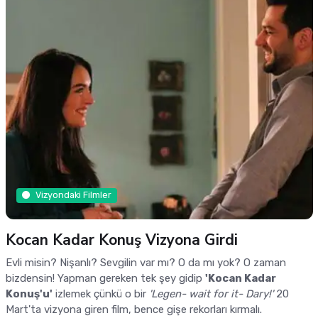
Vizyondaki Filmler
Kocan Kadar Konuş Vizyona Girdi
Evli misin? Nişanlı? Sevgilin var mı? O da mı yok? O zaman
bizdensin! Yapman gereken tek şey gidip
'Kocan Kadar
Konuş'u'
izlemek çünkü o bir
'Legen- wait for it- Dary!'
20
Mart'ta vizyona giren film, bence gişe rekorları kırmalı.