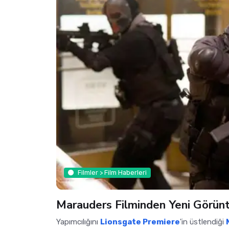
Filmler > Film Haberleri
Marauders Filminden Yeni Görünt
Yapımcılığını
Lionsgate Premiere
'in üstlendiği