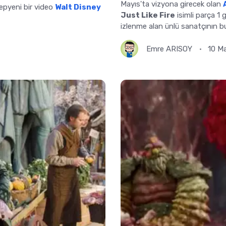
Mayıs'ta vizyona girecek olan
yepyeni bir video
Walt Disney
Just Like Fire
isimli parça 1 
izlenme alan ünlü sanatçının b
Emre ARISOY
10 M