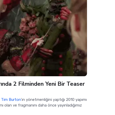
rında 2 Filminden Yeni Bir Teaser
,
Tim Burton
'ın yönetmenliğini yaptığı 2010 yapımı
amı olan ve fragmanını daha önce yayınladığımız