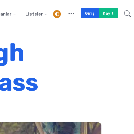
Giriş
Kayıt
anlar
Listeler
gh
lass