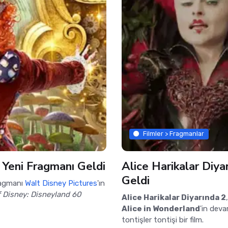
Filmler > Fragmanlar
 Yeni Fragmanı Geldi
Alice Harikalar Diya
Geldi
ragmanı
Walt Disney Pictures
'ın
 Disney: Disneyland 60
Alice Harikalar Diyarında 2
Alice in Wonderland
'in dev
tontişler tontişi bir film.