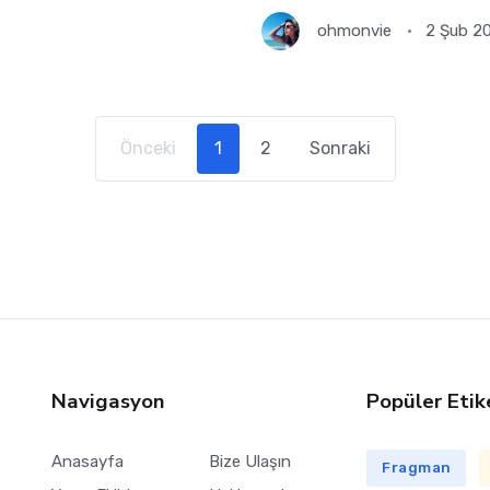
ohmonvie
2 Şub 2
(current)
Önceki
1
2
Sonraki
Navigasyon
Popüler Etik
Anasayfa
Bize Ulaşın
Fragman