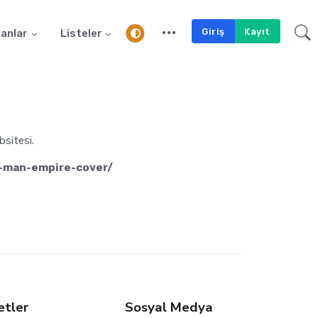
Giriş
Kayıt
anlar
Listeler
bsitesi.
n-man-empire-cover/
etler
Sosyal Medya