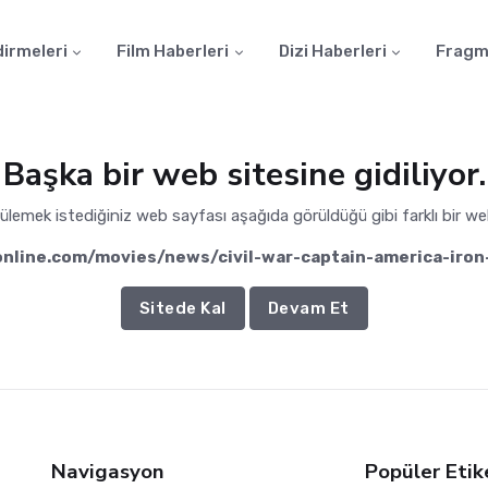
dirmeleri
Film Haberleri
Dizi Haberleri
Fragm
Başka bir web sitesine gidiliyor.
lemek istediğiniz web sayfası aşağıda görüldüğü gibi farklı bir we
nline.com/movies/news/civil-war-captain-america-iro
Sitede Kal
Devam Et
Navigasyon
Popüler Etik